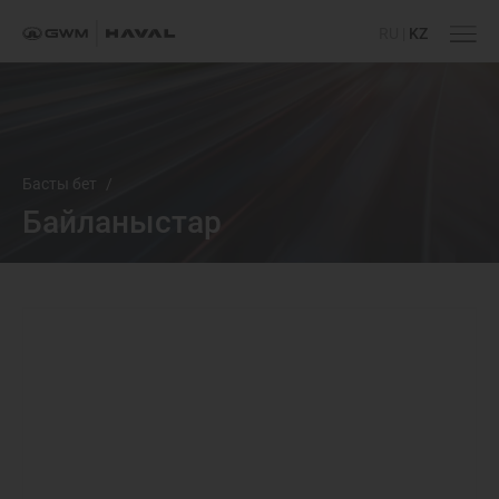
RU
|
KZ
Басты бет
/
Байланыстар