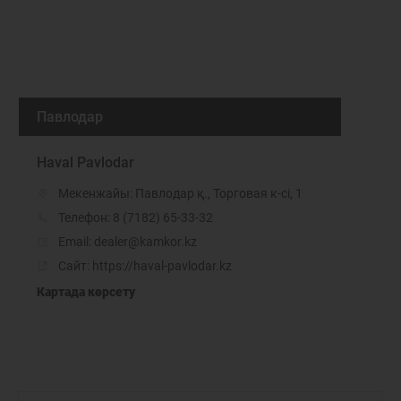
Павлодар
Haval Pavlodar
Мекенжайы: Павлодар қ., Торговая к-сі, 1
Телефон:
8 (7182) 65-33-32
Email:
dealer@kamkor.kz
Сайт:
https://haval-pavlodar.kz
Картада көрсету