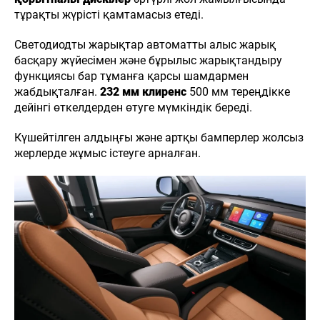
тұрақты жүрісті қамтамасыз етеді.
Светодиодты жарықтар автоматты алыс жарық
басқару жүйесімен және бұрылыс жарықтандыру
функциясы бар тұманға қарсы шамдармен
жабдықталған.
232 мм клиренс
500 мм тереңдікке
дейінгі өткелдерден өтуге мүмкіндік береді.
Күшейтілген алдыңғы және артқы бамперлер жолсыз
жерлерде жұмыс істеуге арналған.