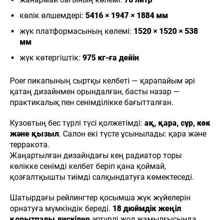
көлік өлшемдері:
5416 × 1947 × 1884 мм
жүк платформасының көлемі:
1520 × 1520 × 538
мм
жүк көтергіштік:
975 кг-ға
дейін
Poer пикапының сыртқы келбеті — қарапайым әрі
қатаң дизайнмен орындалған, басты назар —
практикалық пен сенімділікке бағытталған.
Кузовтың бес түрлі түсі қолжетімді:
ақ, қара, сұр, көк
және қызыл
. Салон екі түсте ұсынылады: қара және
терракота.
Жаңартылған дизайндағы кең радиатор торы
көлікке сенімді келбет беріп қана қоймай,
қозғалтқышты тиімді салқындатуға көмектеседі.
Шатырдағы рейлингтер қосымша жүк жүйелерін
орнатуға мүмкіндік береді.
18 дюймдік жеңіл
қорытпалы дискілер
әртүрлі жол жамылғысында