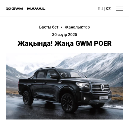
RU
|
KZ
Басты бет
/
Жаңалықтар
30 сәуір 2025
Жақында! Жаңа GWM POER