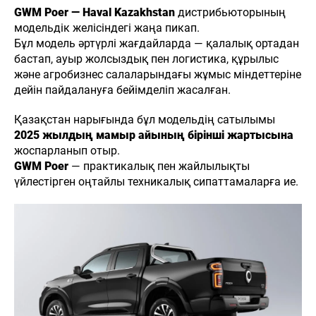
GWM Poer — Haval Kazakhstan
дистрибьюторының
модельдік желісіндегі жаңа пикап.
Бұл модель әртүрлі жағдайларда — қалалық ортадан
бастап, ауыр жолсыздық пен логистика, құрылыс
және агробизнес салаларындағы жұмыс міндеттеріне
дейін пайдалануға бейімделіп жасалған.
Қазақстан нарығында бұл модельдің сатылымы
2025 жылдың мамыр айының бірінші жартысына
жоспарланып отыр.
GWM Poer
— практикалық пен жайлылықты
үйлестірген оңтайлы техникалық сипаттамаларға ие.