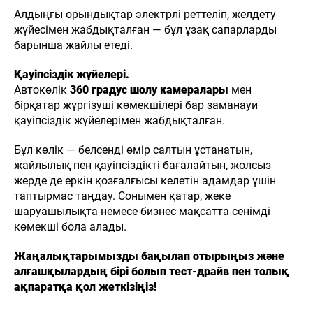
Алдыңғы орындықтар электрлі реттеліп, желдету
жүйесімен жабдықталған — бұл ұзақ сапарларды
барынша жайлы етеді.
Қауіпсіздік жүйелері.
Автокөлік
360 градус шолу камералары
мен
бірқатар жүргізуші көмекшілері бар заманауи
қауіпсіздік жүйелерімен жабдықталған.
Бұл көлік — белсенді өмір салтын ұстанатын,
жайлылық пен қауіпсіздікті бағалайтын, жолсыз
жерде де еркін қозғалғысы келетін адамдар үшін
таптырмас таңдау. Сонымен қатар, жеке
шаруашылықта немесе бизнес мақсатта сенімді
көмекші бола алады.
Жаңалықтарымызды бақылап отырыңыз және
алғашқылардың бірі болып тест-драйв пен толық
ақпаратқа қол жеткізіңіз!