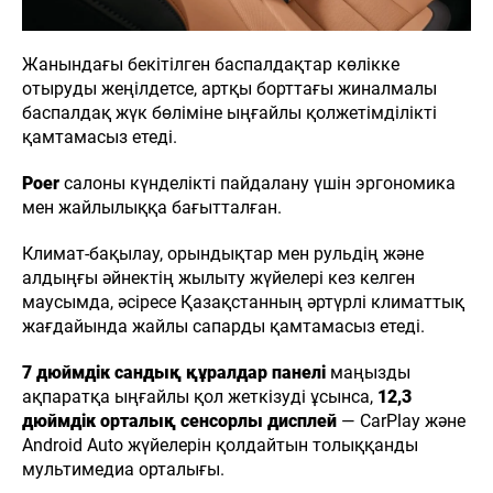
8 (7182) 65-
Жанындағы бекітілген баспалдақтар көлікке
33-32
Н
ЖАҢАЛЫҚТАР
БАЙЛАНЫСТАР
отыруды жеңілдетсе, артқы борттағы жиналмалы
баспалдақ жүк бөліміне ыңғайлы қолжетімділікті
Haval
Pavlodar
қамтамасыз етеді.
Poer
салоны күнделікті пайдалану үшін эргономика
мен жайлылыққа бағытталған.
Климат-бақылау, орындықтар мен рульдің және
алдыңғы әйнектің жылыту жүйелері кез келген
маусымда, әсіресе Қазақстанның әртүрлі климаттық
жағдайында жайлы сапарды қамтамасыз етеді.
7 дюймдік сандық құралдар панелі
маңызды
ақпаратқа ыңғайлы қол жеткізуді ұсынса,
12,3
дюймдік орталық сенсорлы дисплей
— CarPlay және
Android Auto жүйелерін қолдайтын толыққанды
мультимедиа орталығы.