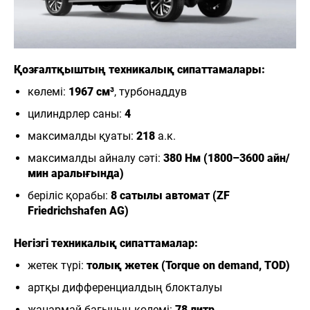
Қозғалтқыштың техникалық сипаттамалары:
көлемі:
1967 см³
, турбонаддув
цилиндрлер саны:
4
максималды қуаты:
218
а.к.
максималды айналу сәті:
380 Нм (1800–3600 айн/
мин аралығында)
беріліс қорабы:
8 сатылы автомат (ZF
Friedrichshafen AG)
Негізгі техникалық сипаттамалар:
жетек түрі:
толық жетек (Torque on demand, TOD)
артқы дифференциалдың блокталуы
жанармай багының көлемі:
78 литр