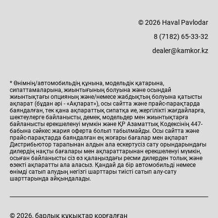
© 2026 Haval Pavlodar
8 (7182) 65-33-32
dealer@kamkor.kz
* Өнімнің/автомобильдің құнына, модельдік қатарына,
сипаттамаларына, жиынтығының болуына және осындай
жиынтықтағы опцияның және/немесе жабдықтың болуына қатысты
ақпарат (бұдан әрі - «Ақпарат»), осы сайтта және прайс-парақтарда
баяндалған, тек қана ақпараттық сипатқа ие, жергілікті жағдайларға,
шектеулерге байланысты, демек, модельдер мен жиынтықтарға
байланысты ерекшеленуі мүмкін және ҚР Азаматтық Кодексінің 447-
бабына сәйкес жария оферта болып табылмайды. Осы сайтта және
прайс-парақтарда баяндалған ең жоғары бағалар мен ақпарат
Дистрибьютор тарапынан алдын ала ескертусіз сату орындарындағы
дилердің нақты бағалары мен ақпараттарынан ерекшеленуі мүмкін,
осыған байланысты сіз өз қалаңыздағы ресми дилерден толық және
өзекті ақпаратты ала аласыз. Қандай да бір автомобильді немесе
өнімді сатып алудың негізгі шарттары тиісті сатып алу-сату
шарттарында айқындалады.
© 2026, барлық құқықтар қорғалған