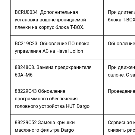
BCRU0034 Дополнительная
При длител
установка водонепроницаемой
блока T-BO
пленки на корпус блока T-BOX.
BC219C23 Обновление ПО блока
Обновление
управления АC на Haval Jolion
88248С8. Замена предохранителя
При движен
60А -M6
салоне. С 
88229C43 Обновление
Проведение
программного обеспечения
головного устройства HUT Dargo
88229C52 Замена крышки
Сервисная 
масляного фильтра Dargo
снизить ри