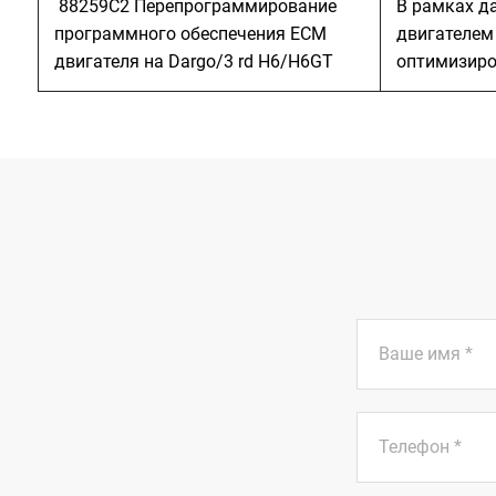
88259С2 Перепрограммирование
В рамках д
программного обеспечения ЕСМ
двигателем 
двигателя на Dargo/3 rd H6/H6GT
оптимизиро
Ваше имя
*
Телефон
*