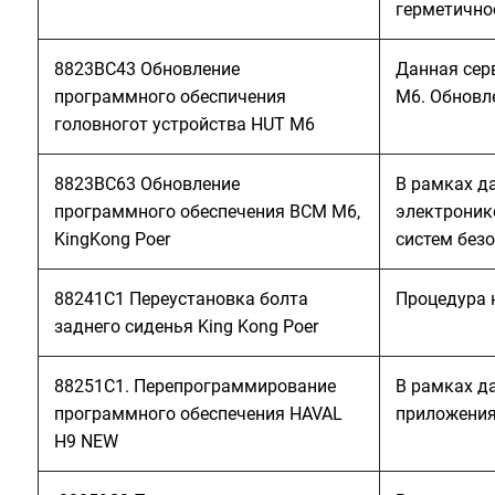
герметично
8823BC43 Обновление
Данная сер
программного обеспичения
M6. Обновл
головногот устройства HUT M6
8823BC63 Обновление
В рамках д
программного обеспечения BCM M6,
электроник
KingKong Poer
систем без
88241C1 Переустановка болта
Процедура 
заднего сиденья King Kong Poer
88251C1. Перепрограммирование
В рамках д
программного обеспечения HAVAL
приложения 
H9 NEW